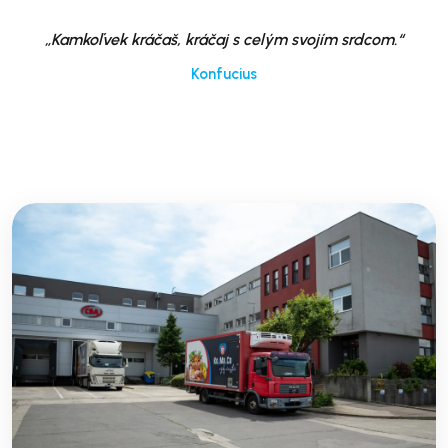
„Kamkoľvek kráčaš, kráčaj s celým svojím srdcom.“
Konfucius