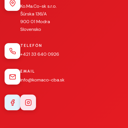
Ko.Ma.Co-sk s.r.o.
Šúrska 136/A
900 01 Modra
Slovensko
TELEFÓN
+421 33 640 0926
EMAIL
info@komaco-cba.sk