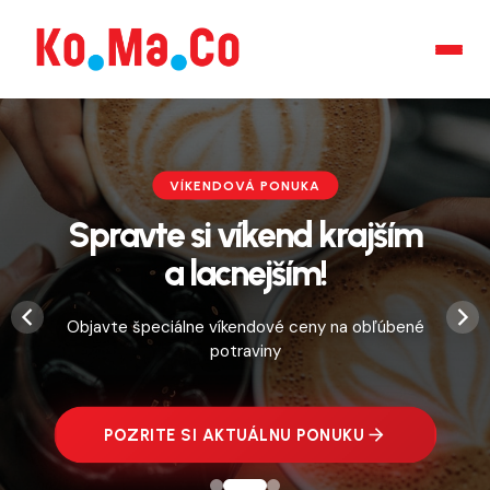
Preskočiť
na
obsah
VÍKENDOVÁ PONUKA
Spravte si víkend krajším
a lacnejším!
Objavte špeciálne víkendové ceny na obľúbené
potraviny
PREBIEHAJÚCE SÚŤAŽE
POZRITE SI PONUKU
POZRITE SI AKTUÁLNU PONUKU