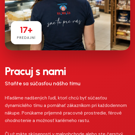
17+
PREDAJNÍ
Pracuj s nami
Staňte sa súčasťou nášho tímu
Hľadáme nadšených ľudí, ktorí chcú byť súčasťou
dynamického tímu a pomáhať zákazníkom pri každodennom
nákupe. Ponúkame príjemné pracovné prostredie, férové
ohodnotenie a možnosť kariérneho rastu.
Či už máte skúsenosti v maloobchode alebo ste čerstvý